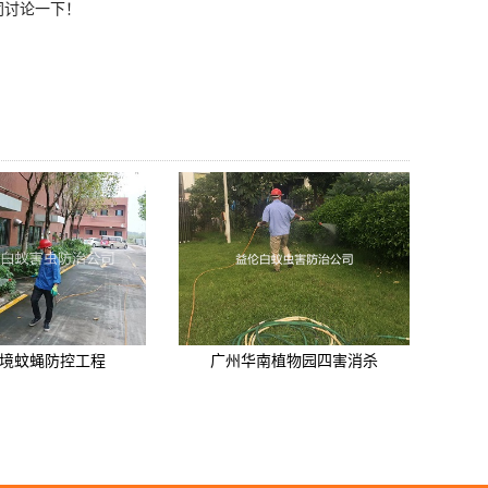
同讨论一下！
境蚊蝇防控工程
广州华南植物园四害消杀