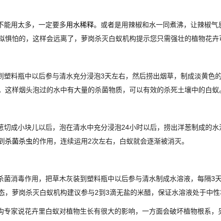
不能用太多，一定要多
用水稀释
。或者是用辣椒和水一同煮沸，让辣椒气
拟惧怕的，这样会远离了，萝岗杀灭白蚁机构提示您只需强壮的植物花卉
塑料瓶中以后参与清水充分浸泡3天左右，然后捞出烟草，制成淡黄色的
。这样烟头泡过的水中有大量的杀菌物质，可以有效的杀死土壤中的白蚁
切成小块儿以后，泡在清水中充分浸泡24小时以后，捞出洋葱制成的水
到
杀菌杀虫
的作用，连续运用2次左右，白蚁就会逐渐被消灭。
菌消毒作用，把草木灰装到塑料瓶中以后参与清水制成水溶液，每隔3天
态，萝岗杀灭白蚁机构建议参与2到3滴无盐的米醋，保证水溶液处于中
专家说花卉里白蚁对植物生长有很大的影响，一方面会破坏植物根系，