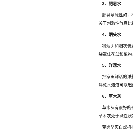
3、肥皂水
肥皂是碱性的，
关于刺激性气息比
4、烟头水
将烟头和烟灰装到
袋罩住花盆和植物
5、洋葱水
把家里鲜活的洋葱
洋葱水溶液可以起
6、草木灰
草木灰有很好的杀
草木灰处于碱性状
萝岗杀灭白蚁机构