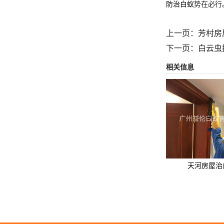
防治白蚁
势在必行
上一页：
芳村房
下一页：
白云虫
相关信息
天河房屋治