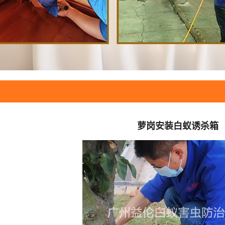
萝岗安装白蚁诱杀箱