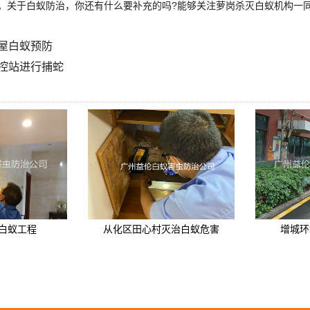
。关于白蚁防治，你还有什么要补充的吗?能够关注萝岗杀灭白蚁机构一
屋白蚁预防
控站进行捕蛇
白蚁工程
从化区田心村灭治白蚁危害
增城环