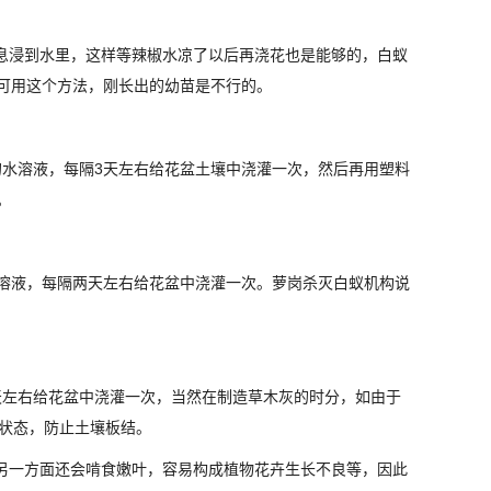
息浸到水里，这样等辣椒水凉了以后再浇花也是能够的，白蚁
可用这个方法，刚长出的幼苗是不行的。
水溶液，每隔3天左右给花盆土壤中浇灌一次，然后再用塑料
。
溶液，每隔两天左右给花盆中浇灌一次。萝岗杀灭白蚁机构说
左右给花盆中浇灌一次，当然在制造草木灰的时分，如由于
性状态，防止土壤板结。
另一方面还会啃食嫩叶，容易构成植物花卉生长不良等，因此