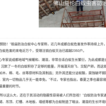
预防！”祖庙防治白蚁中心专家称，近几年成都白蚁危害发作率持续上升
白蚁危害的来电近万个，受理注销白蚁灭治已超越2350户。
心
专家说成都地域气候暖和、潮湿，非常合适白蚁生长繁衍，为此成都是白
，沉默了一冬的白蚁积存了足够的能量，开端漫天纷飞、交配产卵。而这
如木、棉、毛、丝等原材料及其制品；另外其还能分泌蚁酸，腐蚀破坏钢
，室内一切物品几乎无一能幸免。”不过，专家也指出，春夏之季也最容
最重要的时节。
所以这么大，还在于其活动的隐蔽性容易被人们所忽视！”白蚁防治专家
裙、吊顶、灯槽、木地板、墙纸等都为白蚁制造了暗淡、潮湿的生长环境