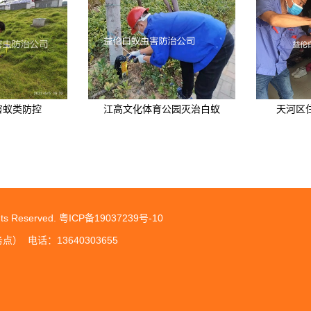
害蚁类防控
江高文化体育公园灭治白蚁
天河区
 Reserved.
粤ICP备19037239号-10
 电话：13640303655