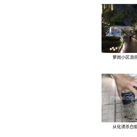
萝岗小区消
从化诱杀白