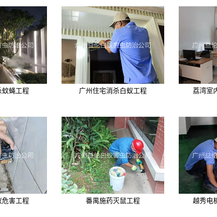
杀蚊蝇工程
广州住宅消杀白蚁工程
荔湾室
蚁危害工程
番禺施药灭鼠工程
越秀电